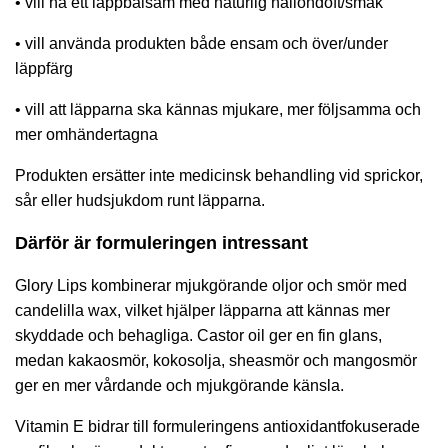
• vill ha ett läppbalsam med naturlig hallondoft/smak
• vill använda produkten både ensam och över/under
läppfärg
• vill att läpparna ska kännas mjukare, mer följsamma och
mer omhändertagna
Produkten ersätter inte medicinsk behandling vid sprickor,
sår eller hudsjukdom runt läpparna.
Därför är formuleringen intressant
Glory Lips kombinerar mjukgörande oljor och smör med
candelilla wax, vilket hjälper läpparna att kännas mer
skyddade och behagliga. Castor oil ger en fin glans,
medan kakaosmör, kokosolja, sheasmör och mangosmör
ger en mer vårdande och mjukgörande känsla.
Vitamin E bidrar till formuleringens antioxidantfokuserade