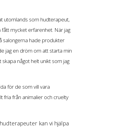
bat utomlands som hudterapeut,
ått mycket erfarenhet. När jag
 på salongerna hade produkter
de jag en dröm om att starta min
skapa något helt unikt som jag
ida för de som vill vara
t fria från animalier och cruelty
hudterapeuter kan vi hjälpa