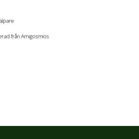
älpare
erad från Amigosmios