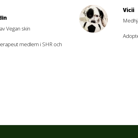
Vicii
din
Medhj
av Vegan skin
Adopt
terapeut medlem i SHR och