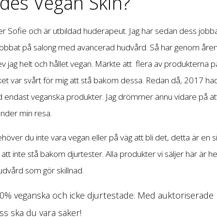
des Vegan Skin?
er Sofie och är utbildad huderapeut. Jag har sedan dess job
obbat på salong med avancerad hudvård. Så har genom åren f
ev jag helt och hållet vegan. Märkte att flera av produkterna
et var svårt för mig att stå bakom dessa. Redan då, 2017 ha
ndast veganska produkter. Jag drömmer ännu vidare på att 
nder min resa.
över du inte vara vegan eller på väg att bli det, detta är en s
tt inte stå bakom djurtester. Alla produkter vi säljer här är hel
hudvård som gör skillnad.
0% veganska och icke djurtestade. Med auktoriserade 
oss ska du vara säker!