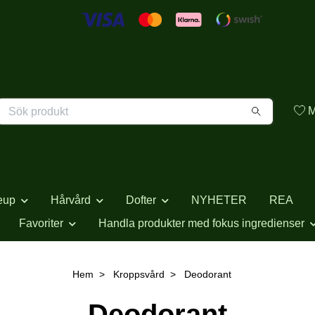
M
eup
Hårvård
Dofter
NYHETER
REA
Favoriter
Handla produkter med fokus ingredienser
Hem
Kroppsvård
Deodorant
Deodorant