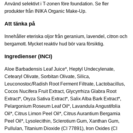
Använd selektivt i T-zonen före foundation. Se fler
produkter från
INIKA Organic Make-Up
.
Att tänka på
Innehåller eteriska oljor från geranium, lavendel, citron och
bergamott. Mycket reaktiv hud bör vara försiktig.
Ingredienser (INCI)
Aloe Barbadensis Leaf Juice*, Heptyl Undecylenate,
Cetearyl Olivate, Sorbitan Olivate, Silica,
Leuconostoc/Radish Root Ferment Filtrate, Lactobacillus,
Cocos Nucifera Fruit Extract, Glycyrrhiza Glabra Root
Extract*, Oryza Sativa Extract*, Salix Alba Bark Extract*,
Pelargonium Roseum Leaf Oil*, Lavandula Angustifolia
Oil*, Citrus Limon Peel Oil*, Citrus Aurantium Bergamia
Peel Oil*, Lysolecithin, Sclerotium Gum, Xanthan Gum,
Pullulan, Titanium Dioxide (CI 77891), Iron Oxides (CI