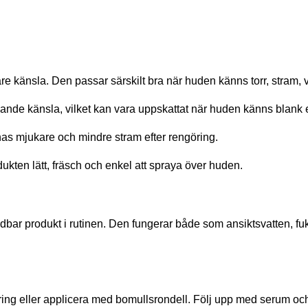
e känsla. Den passar särskilt bra när huden känns torr, stram, v
nde känsla, vilket kan vara uppskattat när huden känns blank 
nas mjukare och mindre stram efter rengöring.
kten lätt, fräsch och enkel att spraya över huden.
bar produkt i rutinen. Den fungerar både som ansiktsvatten, fuk
göring eller applicera med bomullsrondell. Följ upp med serum 