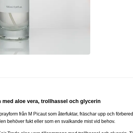
 med aloe vera, trollhassel och glycerin
 i sprayform från M Picaut som återfuktar, fräschar upp och förber
en behöver fukt eller som en svalkande mist vid behov.