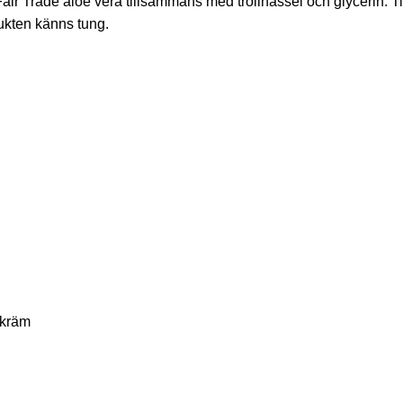
air Trade aloe vera tillsammans med trollhassel och glycerin. 
dukten känns tung.
 kräm