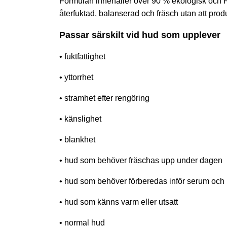
Formulan innehåller över 90 % ekologisk och F
återfuktad, balanserad och fräsch utan att pro
Passar särskilt vid hud som upplever
• fuktfattighet
• yttorrhet
• stramhet efter rengöring
• känslighet
• blankhet
• hud som behöver fräschas upp under dagen
• hud som behöver förberedas inför serum och
• hud som känns varm eller utsatt
• normal hud