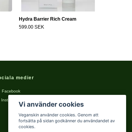
Hydra Barrier Rich Cream
Refreshing G
599.00 SEK
499.00 SEK
ociala medier
Facebook
Instagram
Vi använder cookies
Veganskin använder cookies. Genom att
fortsätta på sidan godkänner du användandet av
cookies.