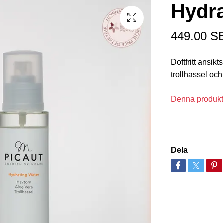
Hydra
449.00 S
Doftfritt ansik
trollhassel och
Denna produkt 
Dela