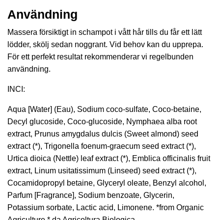
Användning
Massera försiktigt in schampot i vått hår tills du får ett lätt
lödder, skölj sedan noggrant. Vid behov kan du upprepa.
För ett perfekt resultat rekommenderar vi regelbunden
användning.
INCI:
Aqua [Water] (Eau), Sodium coco-sulfate, Coco-betaine,
Decyl glucoside, Coco-glucoside, Nymphaea alba root
extract, Prunus amygdalus dulcis (Sweet almond) seed
extract (*), Trigonella foenum-graecum seed extract (*),
Urtica dioica (Nettle) leaf extract (*), Emblica officinalis fruit
extract, Linum usitatissimum (Linseed) seed extract (*),
Cocamidopropyl betaine, Glyceryl oleate, Benzyl alcohol,
Parfum [Fragrance], Sodium benzoate, Glycerin,
Potassium sorbate, Lactic acid, Limonene. *from Organic
Agriculture * da Agricoltura Biologica