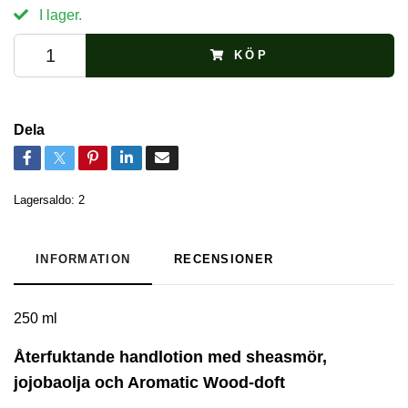
I lager.
KÖP
Dela
Lagersaldo:
2
INFORMATION
RECENSIONER
250 ml
Återfuktande handlotion med sheasmör,
jojobaolja och Aromatic Wood-doft