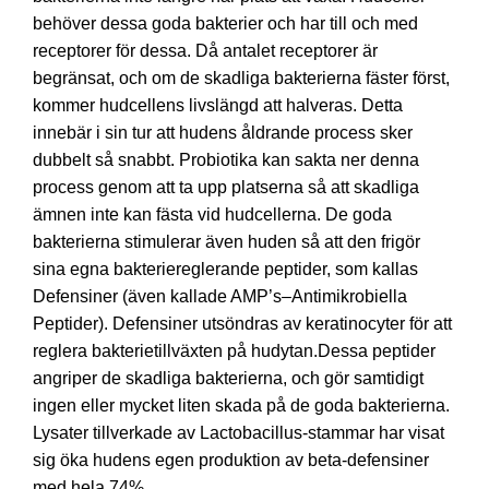
behöver dessa goda bakterier och har till och med
receptorer för dessa. Då antalet receptorer är
begränsat, och om de skadliga bakterierna fäster först,
kommer hudcellens livslängd att halveras. Detta
innebär i sin tur att hudens åldrande process sker
dubbelt så snabbt. Probiotika kan sakta ner denna
process genom att ta upp platserna så att skadliga
ämnen inte kan fästa vid hudcellerna. De goda
bakterierna stimulerar även huden så att den frigör
sina egna bakteriereglerande peptider, som kallas
Defensiner (även kallade AMP’s–Antimikrobiella
Peptider). Defensiner utsöndras av keratinocyter för att
reglera bakterietillväxten på hudytan.Dessa peptider
angriper de skadliga bakterierna, och gör samtidigt
ingen eller mycket liten skada på de goda bakterierna.
Lysater tillverkade av Lactobacillus-stammar har visat
sig öka hudens egen produktion av beta-defensiner
med hela 74%.