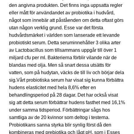
den angivna produkten. Det finns inga uppsatta regler
eller mått för användandet av probiotika i hudvård,
något som innebär att påståenden om detta oftast görs
utan någon verklig grund. Esse var det första
hudvårdsmärket i världen som lanserade ett levande
probiotiskt serum. Detta seruminnehåller 3 olika arter
av Lactobacillus som tillsammans uppgår till över 1
miljard cfu per ml. Bakterierna förblir vilande när de
blandas med olja. Men så snart dessa utsätts för
vatten, som på hudytan, väcks de till liv och börjar dela
sig.Vårt probiotiska serum har visat sig kunna förbättra
hudens elasticitet med hela 8,6% efter en
behandlingsperiod på 28 dagar. Det har också visat
sig att detta serum förbättrar hudens fasthet med 16,1%
under samma tidsperiod. Förbättringar sågs hos
samtliga av de 20 kvinnor som deltog i testerna.
Probiotikans sanna styrka blir synlig först då den
kombineras med prebiotika och lågt pH, som i Esses