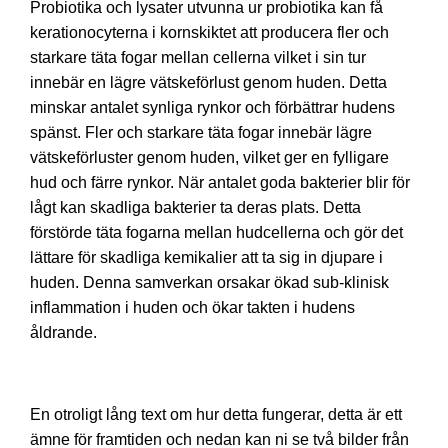
Probiotika och lysater utvunna ur probiotika kan få
kerationocyterna i kornskiktet att producera fler och
starkare täta fogar mellan cellerna vilket i sin tur
innebär en lägre vätskeförlust genom huden. Detta
minskar antalet synliga rynkor och förbättrar hudens
spänst. Fler och starkare täta fogar innebär lägre
vätskeförluster genom huden, vilket ger en fylligare
hud och färre rynkor. När antalet goda bakterier blir för
lågt kan skadliga bakterier ta deras plats. Detta
förstörde täta fogarna mellan hudcellerna och gör det
lättare för skadliga kemikalier att ta sig in djupare i
huden. Denna samverkan orsakar ökad sub-klinisk
inflammation i huden och ökar takten i hudens
åldrande.
En otroligt lång text om hur detta fungerar, detta är ett
ämne för framtiden och nedan kan ni se två bilder från