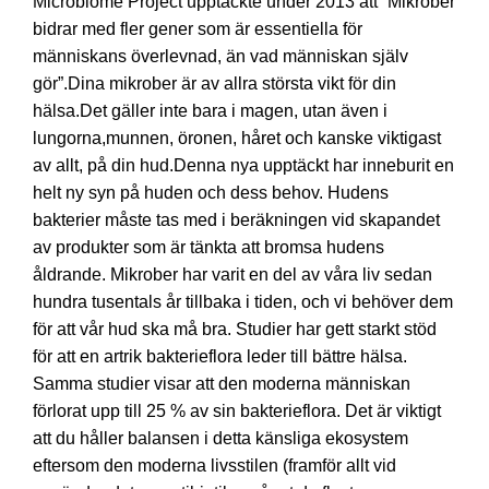
Microbiome Project upptäckte under 2013 att “Mikrober
bidrar med fler gener som är essentiella för
människans överlevnad, än vad människan själv
gör”.Dina mikrober är av allra största vikt för din
hälsa.Det gäller inte bara i magen, utan även i
lungorna,munnen, öronen, håret och kanske viktigast
av allt, på din hud.Denna nya upptäckt har inneburit en
helt ny syn på huden och dess behov. Hudens
bakterier måste tas med i beräkningen vid skapandet
av produkter som är tänkta att bromsa hudens
åldrande. Mikrober har varit en del av våra liv sedan
hundra tusentals år tillbaka i tiden, och vi behöver dem
för att vår hud ska må bra. Studier har gett starkt stöd
för att en artrik bakterieflora leder till bättre hälsa.
Samma studier visar att den moderna människan
förlorat upp till 25 % av sin bakterieflora. Det är viktigt
att du håller balansen i detta känsliga ekosystem
eftersom den moderna livsstilen (framför allt vid