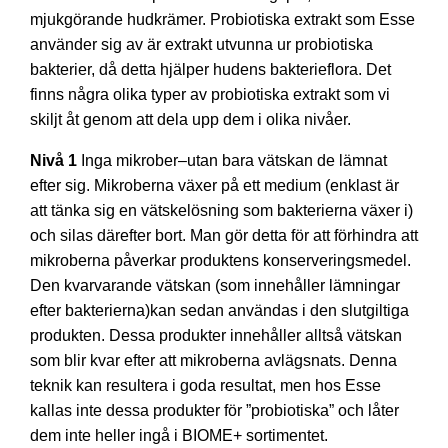
mjukgörande hudkrämer. Probiotiska extrakt som Esse
använder sig av är extrakt utvunna ur probiotiska
bakterier, då detta hjälper hudens bakterieflora. Det
finns några olika typer av probiotiska extrakt som vi
skiljt åt genom att dela upp dem i olika nivåer.
Nivå 1
Inga mikrober–utan bara vätskan de lämnat
efter sig. Mikroberna växer på ett medium (enklast är
att tänka sig en vätskelösning som bakterierna växer i)
och silas därefter bort. Man gör detta för att förhindra att
mikroberna påverkar produktens konserveringsmedel.
Den kvarvarande vätskan (som innehåller lämningar
efter bakterierna)kan sedan användas i den slutgiltiga
produkten. Dessa produkter innehåller alltså vätskan
som blir kvar efter att mikroberna avlägsnats. Denna
teknik kan resultera i goda resultat, men hos Esse
kallas inte dessa produkter för ”probiotiska” och låter
dem inte heller ingå i BIOME+ sortimentet.