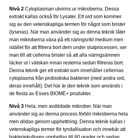
Nivå 2
Cytoplasman utvinns ur mikroberna. Dessa
extrakt kallas också för Lysater. Ett ord som kommer
sig av den vetenskapliga termen för något som brister
(lyseras). När man använder sig av denna teknik låter
man mikroberna växa på ett näringsrikt medium men
istället för att filtrera bort dem under slutprocessen, ser
man till att cellerna brister så att alla näringsämnen
läcker ut i vätskan innan resterna sedan filtreras bort.
Denna teknik ger ett extrakt som innehåller cellernas
cytoplasma från probiotiska bakterier (med andra ord,
deras innehåll). Det här är den teknik som används i
de flesta av Esses BIOME+ produkter.
Nivå 3
Hela, men avdödade mikrober. När man
använder sig av denna process förblir mikroberna hela
men dödas genom upphettning. Denna teknik kallas i
vetenskapliga termer för tyndallisation och innebär att
bakteriekulturen upphettas till 60 grader och sedan