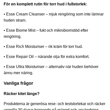
För en komplett rutin för torr hud i fullstorlek:
•
Esse Cream Cleanser
– mjuk rengöring som inte lämnar
huden stram.
•
Esse Biome Mist
– fukt och mikrobiomstöd efter
rengöring.
•
Esse Rich Moisturiser
– rik kräm för torr hud.
•
Esse Repair Oil
– närande olja för extra komfort.
•
Esse Ultra Moisturiser
– alternativ när huden behöver
ännu mer näring.
Vanliga frågor
Räcker kitet länge?
Produkterna är generösa rese- och teststorlekar och räcker
ungefär 30 dagar beroende på mängd och användning.