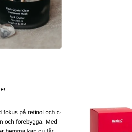
E!
 fokus på retinol och c-
ken och förebygga. Med
ter hemma kan du får