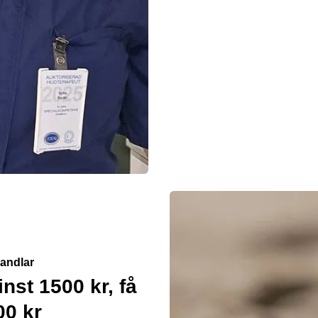
handlar
nst 1500 kr, få
00 kr