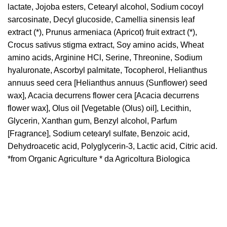
lactate, Jojoba esters, Cetearyl alcohol, Sodium cocoyl
sarcosinate, Decyl glucoside, Camellia sinensis leaf
extract (*), Prunus armeniaca (Apricot) fruit extract (*),
Crocus sativus stigma extract, Soy amino acids, Wheat
amino acids, Arginine HCl, Serine, Threonine, Sodium
hyaluronate, Ascorbyl palmitate, Tocopherol, Helianthus
annuus seed cera [Helianthus annuus (Sunflower) seed
wax], Acacia decurrens flower cera [Acacia decurrens
flower wax], Olus oil [Vegetable (Olus) oil], Lecithin,
Glycerin, Xanthan gum, Benzyl alcohol, Parfum
[Fragrance], Sodium cetearyl sulfate, Benzoic acid,
Dehydroacetic acid, Polyglycerin-3, Lactic acid, Citric acid.
*from Organic Agriculture * da Agricoltura Biologica