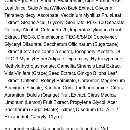
Water/Aqua/Eau, Sodium Hyaluronate, Aloe Barbadensis
Leaf Juice, Salix Alba (Willow) Bark Extract, Glycerin,
Tetrahexyldecyl Ascorbate, Vaccinium Myrtillus Fruit/Leaf
Extract, Stearic Acid, Glyceryl Stea rate, PEG-100 Stearate,
Cetearyl Alcohol, Ceteareth-20, lmperata Cylindrica Root
Extract, PEG-8, Dimethicone, PEG-8/SMDI Copolymer,
Glyceryl Dilaurate, Saccharum Officinarum (Sugarcane)
Extract [Extrait de canne a sucre], Tocopheryl Acetate, DI-
PPG-3 Myristyl Ether Adipate, Dipalmitoyl Hydroxyproline,
Methyldihydrojasmonate, Camellia Sinensis Leaf Extract,
Vitis Vinifera (Grape) Seed Extract, Ginkgo Biloba Leaf
Extract, Caffeine, Retinyl Palmitate, Carbomer, Magnesium
Aluminum Silicate, Xanthan Gum, Triethanolamine, Citrus
Aurantium Dulcis (Orange) Fruit Extract, Citrus Medica
Limonum (Lemon) Fruit Extract, Propylene Glycol, Acer
Saccharum (Sugar Maple) Extract, Disodium EDTA, 1,2-
Hexanediol, Caprylyl Glycol.
En ingredienslista kan uppdateras och ändras. Vid