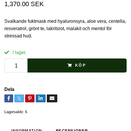
1,370.00 SEK
Svalkande fuktmask med hyaluronsyra, aloe vera, centella,
resveratrol, grönt te, lakritsrot, malakit och mentol för
stressad hud.
I lager.
KÖP
Dela
Lagersaldo:
6
INFORMATION
RECENSIONER