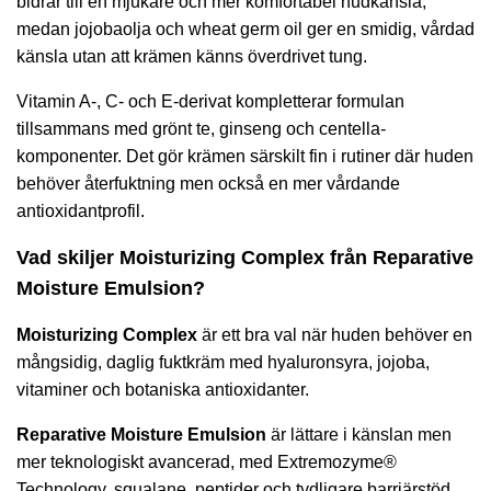
bidrar till en mjukare och mer komfortabel hudkänsla,
medan jojobaolja och wheat germ oil ger en smidig, vårdad
känsla utan att krämen känns överdrivet tung.
Vitamin A-, C- och E-derivat kompletterar formulan
tillsammans med grönt te, ginseng och centella-
komponenter. Det gör krämen särskilt fin i rutiner där huden
behöver återfuktning men också en mer vårdande
antioxidantprofil.
Vad skiljer Moisturizing Complex från Reparative
Moisture Emulsion?
Moisturizing Complex
är ett bra val när huden behöver en
mångsidig, daglig fuktkräm med hyaluronsyra, jojoba,
vitaminer och botaniska antioxidanter.
Reparative Moisture Emulsion
är lättare i känslan men
mer teknologiskt avancerad, med Extremozyme®
Technology, squalane, peptider och tydligare barriärstöd.