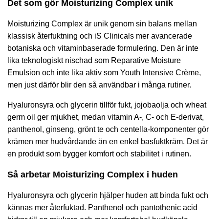
Det som gör Moisturizing Complex unik
Moisturizing Complex är unik genom sin balans mellan
klassisk återfuktning och iS Clinicals mer avancerade
botaniska och vitaminbaserade formulering. Den är inte
lika teknologiskt nischad som
Reparative Moisture
Emulsion
och inte lika aktiv som
Youth Intensive Crème
,
men just därför blir den så användbar i många rutiner.
Hyaluronsyra och glycerin tillför fukt, jojobaolja och wheat
germ oil ger mjukhet, medan vitamin A-, C- och E-derivat,
panthenol, ginseng, grönt te och centella-komponenter gör
krämen mer hudvårdande än en enkel basfuktkräm. Det är
en produkt som bygger komfort och stabilitet i rutinen.
Så arbetar Moisturizing Complex i huden
Hyaluronsyra och glycerin hjälper huden att binda fukt och
kännas mer återfuktad. Panthenol och pantothenic acid